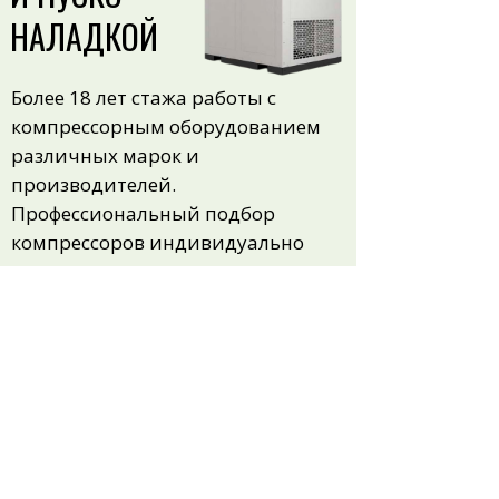
НАЛАДКОЙ
Более 18 лет стажа работы с
компрессорным оборудованием
различных марок и
производителей.
Профессиональный подбор
компрессоров индивидуально
под ваши запросы.
Дизельные компрессора от 2,5
м³
/
мин
до 30 м³/мин, стационарные
и передвижные.
Компрессорные станции
электрические от 0,4
м³
/мин до
85
м³
/мин, мощностью от 4 до 500
кВт.